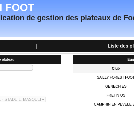
TI FOOT
ication de gestion des plateaux de Fo
|
Liste des p
e plateau
Equ
Club
SAILLY FOREST FOO
GENECH ES
FRETIN US
CAMPHIN EN PEVELE 