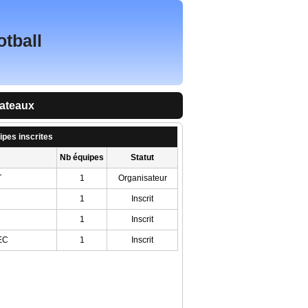
otball
lateaux
ipes inscrites
Nb équipes
Statut
T
1
Organisateur
1
Inscrit
1
Inscrit
EC
1
Inscrit