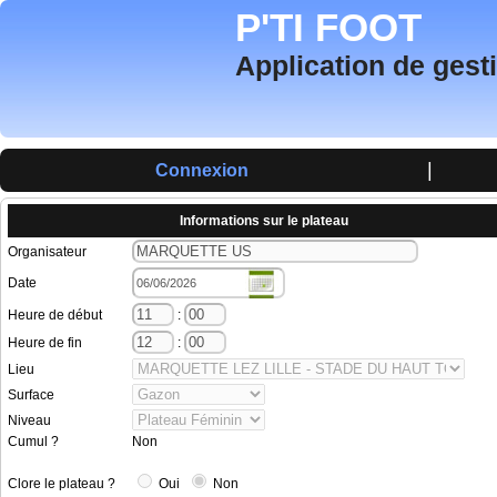
P'TI FOOT
Application de gest
|
Connexion
Informations sur le plateau
Organisateur
Date
Heure de début
:
Heure de fin
:
Lieu
Surface
Niveau
Cumul ?
Non
Clore le plateau ?
Oui
Non