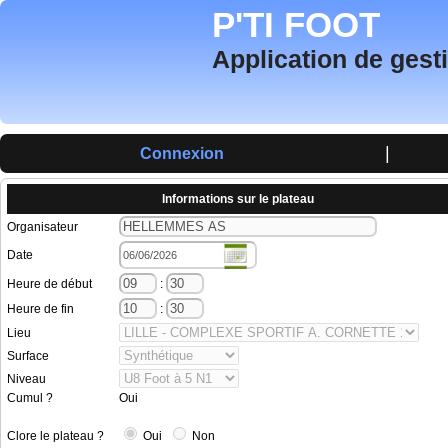
P'TI FOOT
Application de gest
|
Connexion
Informations sur le plateau
Organisateur
Date
Heure de début
:
Heure de fin
:
Lieu
Surface
Niveau
Cumul ?
Oui
Clore le plateau ?
Oui
Non