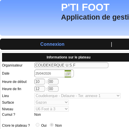
P'TI FOOT
Application de gest
|
Connexion
Informations sur le plateau
Organisateur
Date
Heure de début
:
Heure de fin
:
Lieu
Surface
Niveau
Cumul ?
Non
Clore le plateau ?
Oui
Non