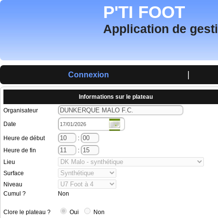
P'TI FOOT
Application de gest
|
Connexion
Informations sur le plateau
Organisateur
Date
Heure de début
:
Heure de fin
:
Lieu
Surface
Niveau
Cumul ?
Non
Clore le plateau ?
Oui
Non