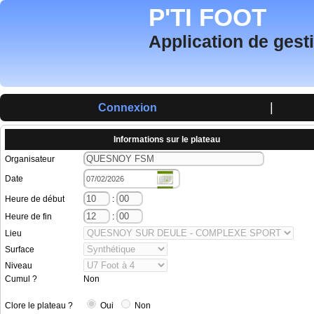
P'TI FOOT
Application de gest
|
Connexion
Informations sur le plateau
Organisateur
Date
Heure de début
:
Heure de fin
:
Lieu
Surface
Niveau
Cumul ?
Non
Clore le plateau ?
Oui
Non