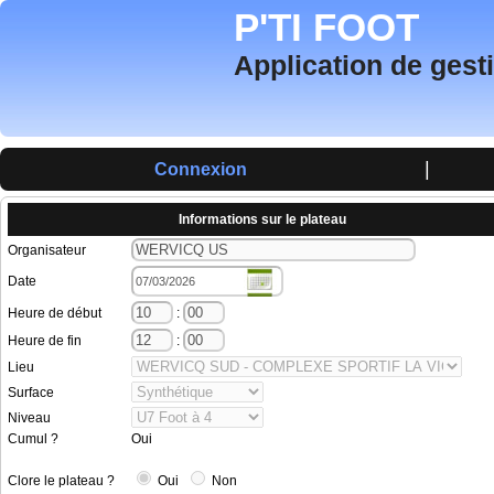
P'TI FOOT
Application de gest
|
Connexion
Informations sur le plateau
Organisateur
Date
Heure de début
:
Heure de fin
:
Lieu
Surface
Niveau
Cumul ?
Oui
Clore le plateau ?
Oui
Non