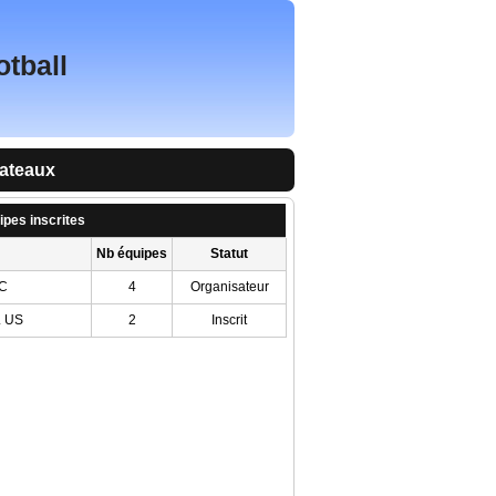
otball
lateaux
ipes inscrites
Nb équipes
Statut
RC
4
Organisateur
 US
2
Inscrit