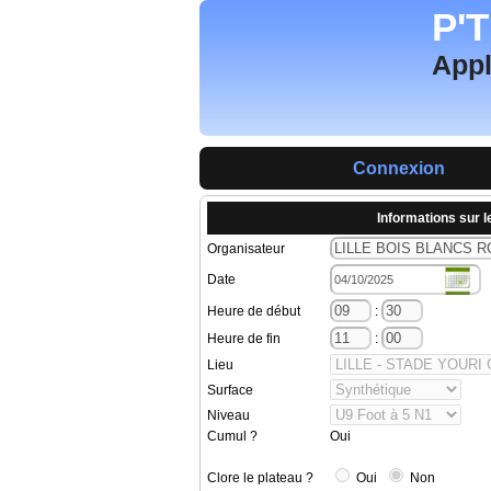
P'
Appl
Connexion
Informations sur l
Organisateur
Date
Heure de début
:
Heure de fin
:
Lieu
Surface
Niveau
Cumul ?
Oui
Clore le plateau ?
Oui
Non