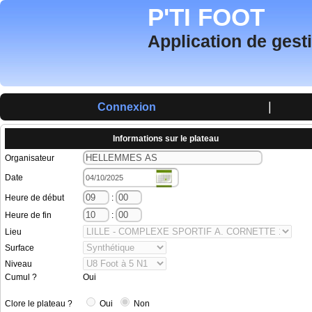
P'TI FOOT
Application de gest
|
Connexion
Informations sur le plateau
Organisateur
Date
Heure de début
:
Heure de fin
:
Lieu
Surface
Niveau
Cumul ?
Oui
Clore le plateau ?
Oui
Non